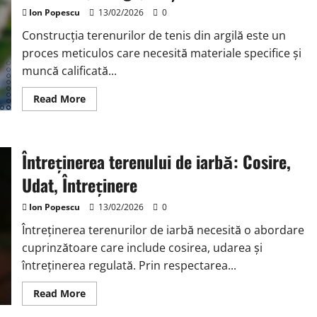
uscare,
Jucabilitate,
Ion Popescu
13/02/2026
0
Instalare
Construcția terenurilor de tenis din argilă este un
proces meticulos care necesită materiale specifice și
muncă calificată...
Read
Read More
more
about
Construcția
terenurilor
de
Întreținerea terenului de iarbă: Cosire,
tenis
cu
zgură:
Udat, Întreținere
materiale,
design,
forță
Ion Popescu
13/02/2026
0
de
muncă
Întreținerea terenurilor de iarbă necesită o abordare
cuprinzătoare care include cosirea, udarea și
întreținerea regulată. Prin respectarea...
Read
Read More
more
about