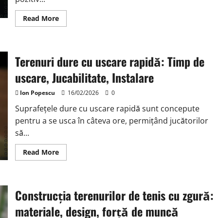
Read
Read More
more
about
Terenuri
de
tenis
Terenuri dure cu uscare rapidă: Timp de
cu
iarbă
naturală:
uscare, Jucabilitate, Instalare
Impactul
asupra
mediului,
Ion Popescu
16/02/2026
0
Jucabilitate,
Întreținere
Suprafețele dure cu uscare rapidă sunt concepute
pentru a se usca în câteva ore, permițând jucătorilor
să...
Read
Read More
more
about
Terenuri
dure
cu
Construcția terenurilor de tenis cu zgură:
uscare
rapidă:
Timp
materiale, design, forță de muncă
de