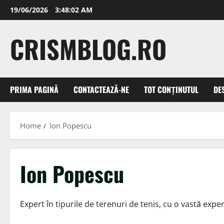
Skip
19/06/2026
3:48:04 AM
to
content
CRISMBLOG.RO
PRIMA PAGINĂ
CONTACTEAZĂ-NE
TOT CONȚINUTUL
DE
Home
Ion Popescu
Ion Popescu
Expert în tipurile de terenuri de tenis, cu o vastă expe