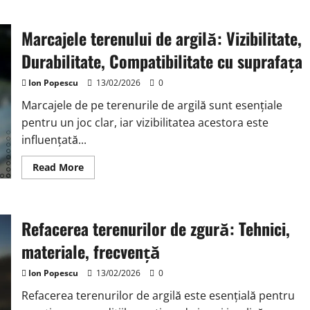
Întreținerea
terenului
de
Marcajele terenului de argilă: Vizibilitate,
iarbă:
Cosire,
Udat,
Durabilitate, Compatibilitate cu suprafața
Întreținere
Ion Popescu
13/02/2026
0
Marcajele de pe terenurile de argilă sunt esențiale
pentru un joc clar, iar vizibilitatea acestora este
influențată...
Read
Read More
more
about
Marcajele
terenului
de
Refacerea terenurilor de zgură: Tehnici,
argilă:
Vizibilitate,
Durabilitate,
materiale, frecvență
Compatibilitate
cu
suprafața
Ion Popescu
13/02/2026
0
Refacerea terenurilor de argilă este esențială pentru