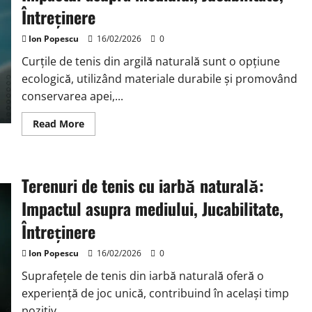
frecvență
Întreținere
Ion Popescu
16/02/2026
0
Curțile de tenis din argilă naturală sunt o opțiune
ecologică, utilizând materiale durabile și promovând
conservarea apei,...
Read
Read More
more
about
Terenuri
de
tenis
Terenuri de tenis cu iarbă naturală:
din
argilă
naturală:
Impactul asupra mediului, Jucabilitate,
Impactul
asupra
Întreținere
mediului,
Jucabilitate,
Întreținere
Ion Popescu
16/02/2026
0
Suprafețele de tenis din iarbă naturală oferă o
experiență de joc unică, contribuind în același timp
pozitiv...