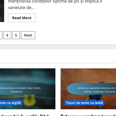
menținerea condițiilor optime de joc și implică o
varietate de...
Read
Read More
more
about
Refacerea
terenurilor
4
5
Next
de
zgură:
Tehnici,
tion
materiale,
frecvență
eren cu argilă
Tipuri de teren cu iarbă