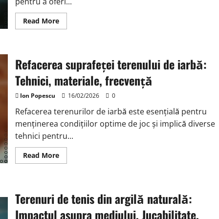
pentru a oferi...
Read
Read More
more
about
Întreținerea
terenului
de
Refacerea suprafeței terenului de iarbă:
argilă:
Udat,
Periat,
Tehnici, materiale, frecvență
Întreținere
Ion Popescu
16/02/2026
0
Refacerea terenurilor de iarbă este esențială pentru
menținerea condițiilor optime de joc și implică diverse
tehnici pentru...
Read
Read More
more
about
Refacerea
suprafeței
terenului
Terenuri de tenis din argilă naturală:
de
iarbă:
Tehnici,
Impactul asupra mediului, Jucabilitate,
materiale,