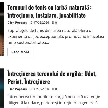
Terenuri de tenis cu iarbă naturală:
întreținere, instalare, jucabilitate
Ion Popescu
17/02/2026
0
Suprafețele de tenis din iarbă naturală oferă o
experiență de joc excepțională, promovând în același
timp sustenabilitatea...
Read
Read More
more
about
Terenuri
de
tenis
Întreținerea terenului de argilă: Udat,
cu
iarbă
naturală:
Periat, Întreținere
întreținere,
instalare,
jucabilitate
Ion Popescu
17/02/2026
0
Întreținerea terenurilor de argilă necesită o atenție
diligentă la udare, periere și întreținerea generală