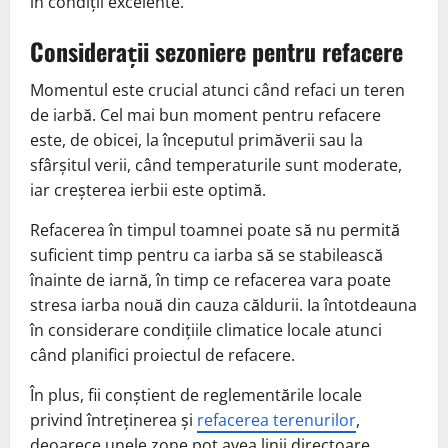
în condiții excelente.
Considerații sezoniere pentru refacere
Momentul este crucial atunci când refaci un teren
de iarbă. Cel mai bun moment pentru refacere
este, de obicei, la începutul primăverii sau la
sfârșitul verii, când temperaturile sunt moderate,
iar creșterea ierbii este optimă.
Refacerea în timpul toamnei poate să nu permită
suficient timp pentru ca iarba să se stabilească
înainte de iarnă, în timp ce refacerea vara poate
stresa iarba nouă din cauza căldurii. Ia întotdeauna
în considerare condițiile climatice locale atunci
când planifici proiectul de refacere.
În plus, fii conștient de reglementările locale
privind întreținerea și
refacerea terenurilor
,
deoarece unele zone pot avea linii directoare