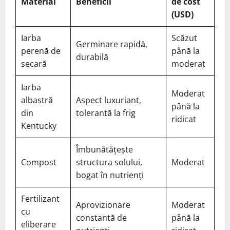
Material
Beneficii
de cost
(USD)
Iarba
Scăzut
Germinare rapidă,
perenă de
până la
durabilă
secară
moderat
Iarba
Moderat
albastră
Aspect luxuriant,
până la
din
tolerantă la frig
ridicat
Kentucky
Îmbunătățește
Compost
structura solului,
Moderat
bogat în nutrienți
Fertilizant
Aprovizionare
Moderat
cu
constantă de
până la
eliberare