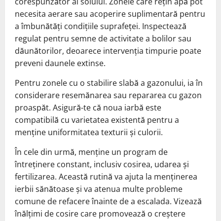
corespunzător al solului. Zonele care rețin apă pot
necesita aerare sau acoperire suplimentară pentru
a îmbunătăți condițiile suprafeței. Inspectează
regulat pentru semne de activitate a bolilor sau
dăunătorilor, deoarece intervenția timpurie poate
preveni daunele extinse.
Pentru zonele cu o stabilire slabă a gazonului, ia în
considerare resemănarea sau repararea cu gazon
proaspăt. Asigură-te că noua iarbă este
compatibilă cu varietatea existentă pentru a
menține uniformitatea texturii și culorii.
În cele din urmă, menține un program de
întreținere constant, inclusiv cosirea, udarea și
fertilizarea. Această rutină va ajuta la menținerea
ierbii sănătoase și va atenua multe probleme
comune de refacere înainte de a escalada. Vizează
înălțimi de cosire care promovează o creștere