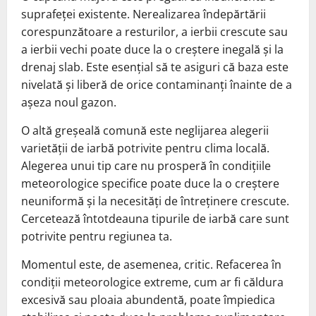
suprafeței existente. Nerealizarea îndepărtării
corespunzătoare a resturilor, a ierbii crescute sau
a ierbii vechi poate duce la o creștere inegală și la
drenaj slab. Este esențial să te asiguri că baza este
nivelată și liberă de orice contaminanți înainte de a
așeza noul gazon.
O altă greșeală comună este neglijarea alegerii
varietății de iarbă potrivite pentru clima locală.
Alegerea unui tip care nu prosperă în condițiile
meteorologice specifice poate duce la o creștere
neuniformă și la necesități de întreținere crescute.
Cercetează întotdeauna tipurile de iarbă care sunt
potrivite pentru regiunea ta.
Momentul este, de asemenea, critic. Refacerea în
condiții meteorologice extreme, cum ar fi căldura
excesivă sau ploaia abundentă, poate împiedica