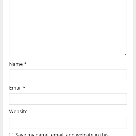
t
i
o
n
Name
*
Email
*
Website
Save my name, email, and website in this