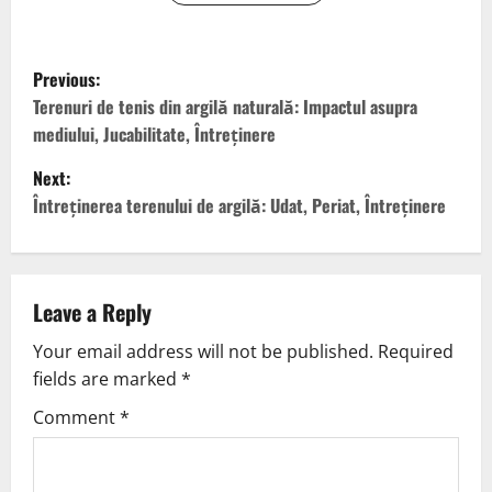
P
Previous:
o
Terenuri de tenis din argilă naturală: Impactul asupra
mediului, Jucabilitate, Întreținere
s
Next:
t
Întreținerea terenului de argilă: Udat, Periat, Întreținere
n
a
Leave a Reply
v
Your email address will not be published.
Required
fields are marked
*
i
Comment
*
g
a