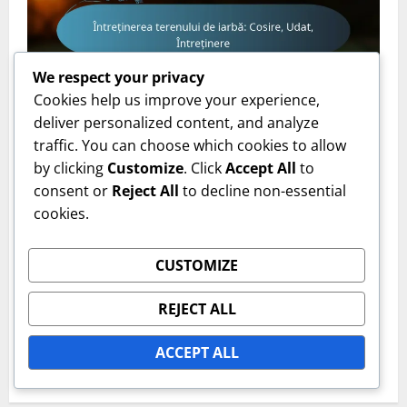
We respect your privacy
Cookies help us improve your experience,
Tipuri de teren cu iarbă
deliver personalized content, and analyze
traffic. You can choose which cookies to allow
Întreținerea terenului de iarbă: Cosire, Udat,
by clicking
Customize
. Click
Accept All
to
Întreținere
consent or
Reject All
to decline non-essential
Ion Popescu
13/02/2026
0
cookies.
LINKURI
CUSTOMIZE
Contactează-ne
REJECT ALL
Tot conținutul
ACCEPT ALL
Despre noi