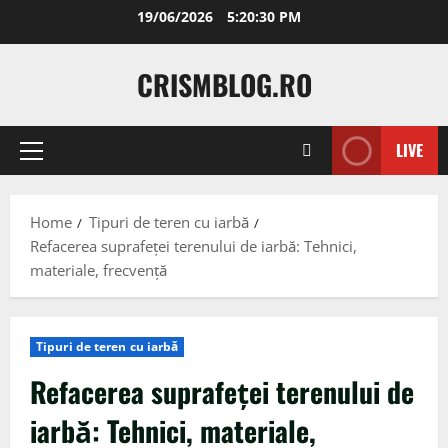
Skip
19/06/2026
5:20:32 PM
to
content
CRISMBLOG.RO
LIVE
Primary
Menu
Home
Tipuri de teren cu iarbă
Refacerea suprafeței terenului de iarbă: Tehnici,
materiale, frecvență
Tipuri de teren cu iarbă
Refacerea suprafeței terenului de
iarbă: Tehnici, materiale,