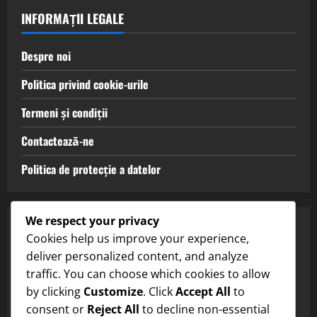
INFORMAȚII LEGALE
Despre noi
Politica privind cookie-urile
Termeni și condiții
Contactează-ne
Politica de protecție a datelor
We respect your privacy
CATEGORII
Cookies help us improve your experience,
deliver personalized content, and analyze
Tipuri de teren cu argilă
traffic. You can choose which cookies to allow
by clicking
Customize
. Click
Accept All
to
Tipuri de teren cu iarbă
consent or
Reject All
to decline non-essential