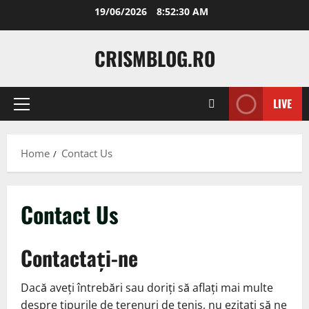
Skip
19/06/2026
8:52:30 AM
to
content
CRISMBLOG.RO
LIVE
Primary
Menu
Home
Contact Us
Contact Us
Contactați-ne
Dacă aveți întrebări sau doriți să aflați mai multe
despre tipurile de terenuri de tenis, nu ezitați să ne