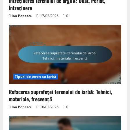
Întreținerea terenului de argilă: Udat, Periat,
Întreținere
Ion Popescu
17/02/2026
0
Tipuri de teren cu iarbă
Refacerea suprafeței terenului de iarbă: Tehnici,
materiale, frecvență
Ion Popescu
16/02/2026
0