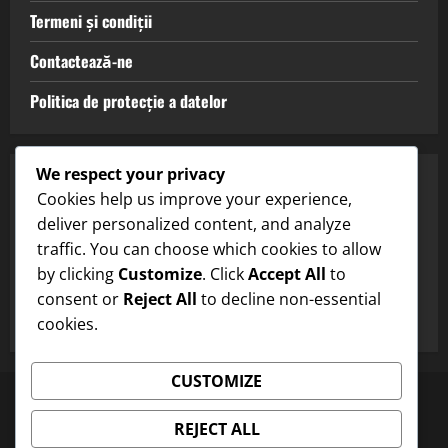
Termeni și condiții
Contactează-ne
Politica de protecție a datelor
We respect your privacy
CATEGORII
Cookies help us improve your experience,
deliver personalized content, and analyze
Tipuri de teren cu argilă
traffic. You can choose which cookies to allow
by clicking
Customize
. Click
Accept All
to
Tipuri de teren cu iarbă
consent or
Reject All
to decline non-essential
Tipuri de terenuri dure
cookies.
CUSTOMIZE
Despre noi
Politica privind cookie-urile
Termeni și condiții
Contactează-ne
REJECT ALL
Politica de protecție a datelor