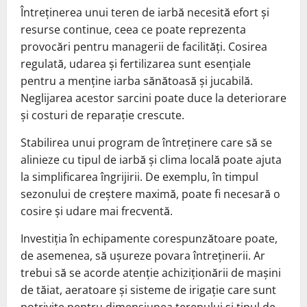
Întreținerea unui teren de iarbă necesită efort și
resurse continue, ceea ce poate reprezenta
provocări pentru managerii de facilități. Cosirea
regulată, udarea și fertilizarea sunt esențiale
pentru a menține iarba sănătoasă și jucabilă.
Neglijarea acestor sarcini poate duce la deteriorare
și costuri de reparație crescute.
Stabilirea unui program de întreținere care să se
alinieze cu tipul de iarbă și clima locală poate ajuta
la simplificarea îngrijirii. De exemplu, în timpul
sezonului de creștere maximă, poate fi necesară o
cosire și udare mai frecventă.
Investiția în echipamente corespunzătoare poate,
de asemenea, să ușureze povara întreținerii. Ar
trebui să se acorde atenție achiziționării de mașini
de tăiat, aeratoare și sisteme de irigație care sunt
potrivite pentru dimensiunea terenului și tipul de