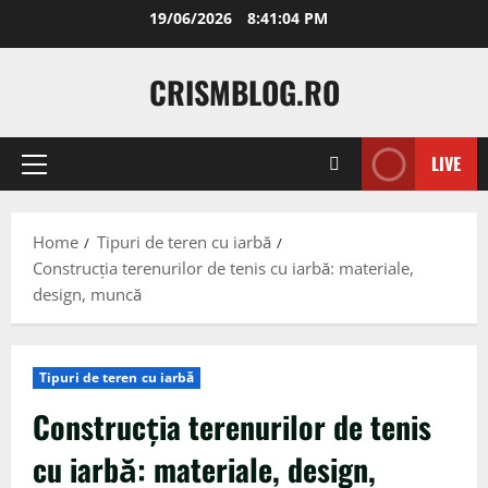
Skip
19/06/2026
8:41:05 PM
to
content
CRISMBLOG.RO
LIVE
Primary
Menu
Home
Tipuri de teren cu iarbă
Construcția terenurilor de tenis cu iarbă: materiale,
design, muncă
Tipuri de teren cu iarbă
Construcția terenurilor de tenis
cu iarbă: materiale, design,