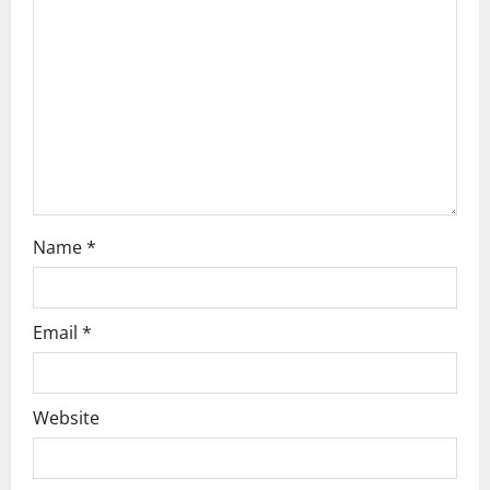
t
i
o
n
Name
*
Email
*
Website