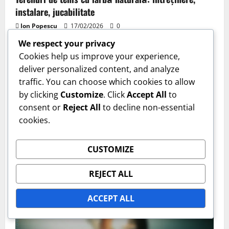
instalare, jucabilitate
Ion Popescu
17/02/2026
0
We respect your privacy
Cookies help us improve your experience,
deliver personalized content, and analyze
traffic. You can choose which cookies to allow
by clicking
Customize
. Click
Accept All
to
consent or
Reject All
to decline non-essential
cookies.
Tipuri de teren cu iarbă
CUSTOMIZE
Refacerea suprafeței terenului de iarbă: Tehnici,
materiale, frecvență
REJECT ALL
Ion Popescu
16/02/2026
0
ACCEPT ALL