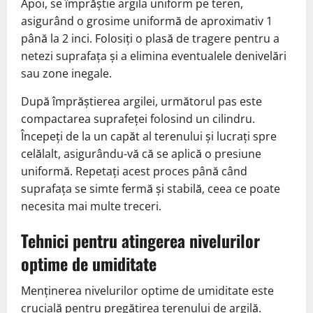
Apoi, se împrăștie argila uniform pe teren,
asigurând o grosime uniformă de aproximativ 1
până la 2 inci. Folosiți o plasă de tragere pentru a
netezi suprafața și a elimina eventualele denivelări
sau zone inegale.
După împrăștierea argilei, următorul pas este
compactarea suprafeței folosind un cilindru.
Începeți de la un capăt al terenului și lucrați spre
celălalt, asigurându-vă că se aplică o presiune
uniformă. Repetați acest proces până când
suprafața se simte fermă și stabilă, ceea ce poate
necesita mai multe treceri.
Tehnici pentru atingerea nivelurilor
optime de umiditate
Menținerea nivelurilor optime de umiditate este
crucială pentru pregătirea terenului de argilă.