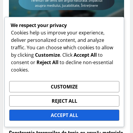
Tipuri de teren cu argilă
We respect your privacy
Cookies help us improve your experience,
Terenuri de tenis din argilă naturală: Impactul
deliver personalized content, and analyze
asupra mediului, Jucabilitate, Întreținere
traffic. You can choose which cookies to allow
by clicking
Customize
. Click
Accept All
to
Ion Popescu
16/02/2026
0
consent or
Reject All
to decline non-essential
cookies.
CUSTOMIZE
REJECT ALL
ACCEPT ALL
Tipuri de teren cu argilă
Construcția terenurilor de tenis cu zgură: materiale,