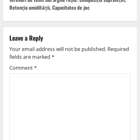
t
Retenția umidității, Capacitatea de joc
n
a
v
Leave a Reply
Your email address will not be published.
Required
i
fields are marked
*
g
Comment
*
a
t
i
o
n