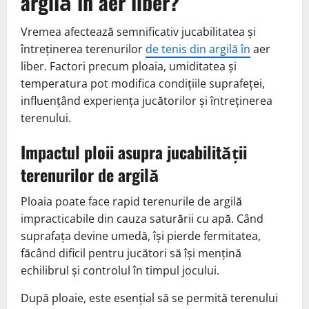
argilă în aer liber?
Vremea afectează semnificativ jucabilitatea și
întreținerea terenurilor
de tenis din argilă în
aer
liber. Factori precum ploaia, umiditatea și
temperatura pot modifica condițiile suprafeței,
influențând experiența jucătorilor și întreținerea
terenului.
Impactul ploii asupra jucabilității
terenurilor de argilă
Ploaia poate face rapid terenurile de argilă
impracticabile din cauza saturării cu apă. Când
suprafața devine umedă, își pierde fermitatea,
făcând dificil pentru jucători să își mențină
echilibrul și controlul în timpul jocului.
După ploaie, este esențial să se permită terenului