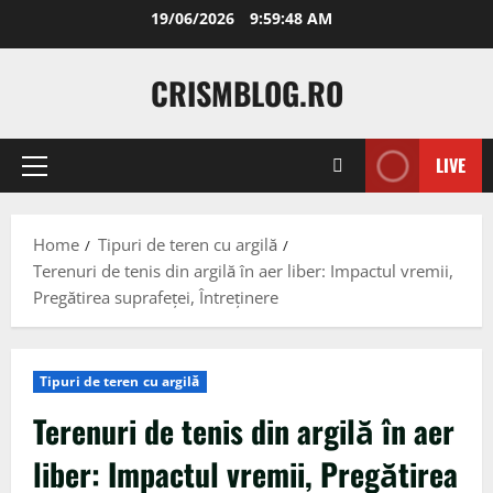
Skip
19/06/2026
9:59:49 AM
to
content
CRISMBLOG.RO
LIVE
Primary
Menu
Home
Tipuri de teren cu argilă
Terenuri de tenis din argilă în aer liber: Impactul vremii,
Pregătirea suprafeței, Întreținere
Tipuri de teren cu argilă
Terenuri de tenis din argilă în aer
liber: Impactul vremii, Pregătirea