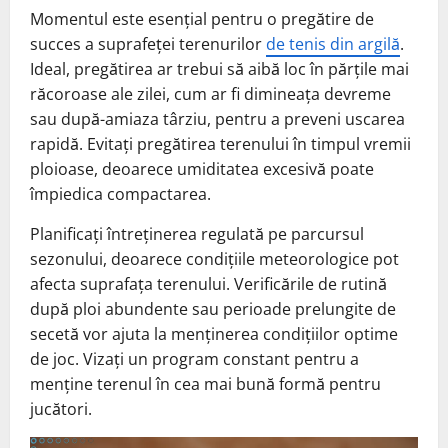
Momentul este esențial pentru o pregătire de
succes a suprafeței terenurilor
de tenis din argilă
.
Ideal, pregătirea ar trebui să aibă loc în părțile mai
răcoroase ale zilei, cum ar fi dimineața devreme
sau după-amiaza târziu, pentru a preveni uscarea
rapidă. Evitați pregătirea terenului în timpul vremii
ploioase, deoarece umiditatea excesivă poate
împiedica compactarea.
Planificați întreținerea regulată pe parcursul
sezonului, deoarece condițiile meteorologice pot
afecta suprafața terenului. Verificările de rutină
după ploi abundente sau perioade prelungite de
secetă vor ajuta la menținerea condițiilor optime
de joc. Vizați un program constant pentru a
menține terenul în cea mai bună formă pentru
jucători.