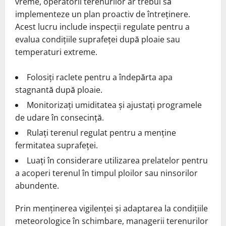
vreme, operatorii terenurilor ar trebui să
implementeze un plan proactiv de întreținere.
Acest lucru include inspecții regulate pentru a
evalua condițiile suprafeței după ploaie sau
temperaturi extreme.
Folosiți raclete pentru a îndepărta apa
stagnantă după ploaie.
Monitorizați umiditatea și ajustați programele
de udare în consecință.
Rulați terenul regulat pentru a menține
fermitatea suprafeței.
Luați în considerare utilizarea prelatelor pentru
a acoperi terenul în timpul ploilor sau ninsorilor
abundente.
Prin menținerea vigilenței și adaptarea la condițiile
meteorologice în schimbare, managerii terenurilor