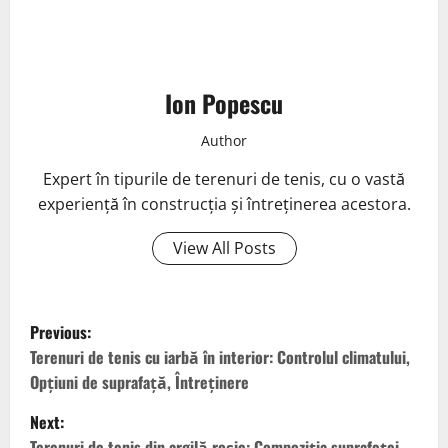
Ion Popescu
Author
Expert în tipurile de terenuri de tenis, cu o vastă
experiență în construcția și întreținerea acestora.
View All Posts
P
Previous:
o
Terenuri de tenis cu iarbă în interior: Controlul climatului,
Opțiuni de suprafață, Întreținere
s
Next:
Terenuri de tenis din argilă roșie: Compoziția suprafeței,