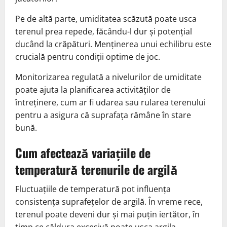
Pe de altă parte, umiditatea scăzută poate usca
terenul prea repede, făcându-l dur și potențial
ducând la crăpături. Menținerea unui echilibru este
crucială pentru condiții optime de joc.
Monitorizarea regulată a nivelurilor de umiditate
poate ajuta la planificarea activităților de
întreținere, cum ar fi udarea sau rularea terenului
pentru a asigura că suprafața rămâne în stare
bună.
Cum afectează variațiile de
temperatură terenurile de argilă
Fluctuațiile de temperatură pot influența
consistența suprafețelor de argilă. În vreme rece,
terenul poate deveni dur și mai puțin iertător, în
timp ce căldura excesivă poate usca argila,